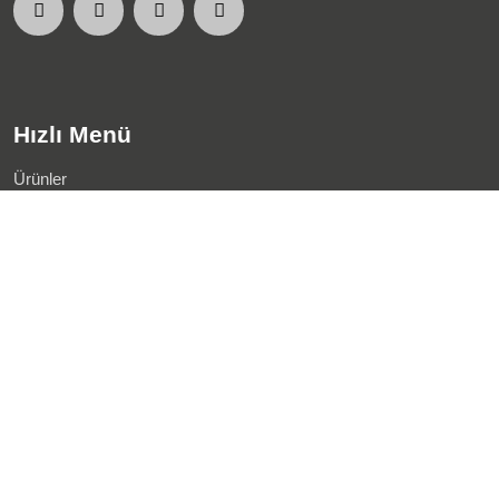
Hızlı Menü
Ürünler
Hizmetler
Projeler
Sıkça Sorulanlar
Bağlantılar
Blog
Foto Galeri
Video Galeri