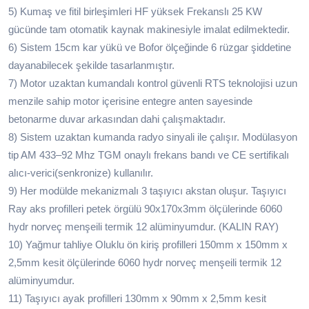
5) Kumaş ve fitil birleşimleri HF yüksek Frekanslı 25 KW
gücünde tam otomatik kaynak makinesiyle imalat edilmektedir.
6) Sistem 15cm kar yükü ve Bofor ölçeğinde 6 rüzgar şiddetine
dayanabilecek şekilde tasarlanmıştır.
7) Motor uzaktan kumandalı kontrol güvenli RTS teknolojisi uzun
menzile sahip motor içerisine entegre anten sayesinde
betonarme duvar arkasından dahi çalışmaktadır.
8) Sistem uzaktan kumanda radyo sinyali ile çalışır. Modülasyon
tip AM 433–92 Mhz TGM onaylı frekans bandı ve CE sertifikalı
alıcı-verici(senkronize) kullanılır.
9) Her modülde mekanizmalı 3 taşıyıcı akstan oluşur. Taşıyıcı
Ray aks profilleri petek örgülü 90x170x3mm ölçülerinde 6060
hydr norveç menşeili termik 12 alüminyumdur. (KALIN RAY)
10) Yağmur tahliye Oluklu ön kiriş profilleri 150mm x 150mm x
2,5mm kesit ölçülerinde 6060 hydr norveç menşeili termik 12
alüminyumdur.
11) Taşıyıcı ayak profilleri 130mm x 90mm x 2,5mm kesit