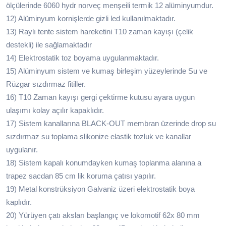
ölçülerinde 6060 hydr norveç menşeili termik 12 alüminyumdur.
12) Alüminyum kornişlerde gizli led kullanılmaktadır.
13) Raylı tente sistem hareketini T10 zaman kayışı (çelik
destekli) ile sağlamaktadır
14) Elektrostatik toz boyama uygulanmaktadır.
15) Alüminyum sistem ve kumaş birleşim yüzeylerinde Su ve
Rüzgar sızdırmaz fitiller.
16) T10 Zaman kayışı gergi çektirme kutusu ayara uygun
ulaşımı kolay açılır kapaklıdır.
17) Sistem kanallarına BLACK-OUT membran üzerinde drop su
sızdırmaz su toplama slikonize elastik tozluk ve kanallar
uygulanır.
18) Sistem kapalı konumdayken kumaş toplanma alanına a
trapez sacdan 85 cm lik koruma çatısı yapılır.
19) Metal konstrüksiyon Galvaniz üzeri elektrostatik boya
kaplıdır.
20) Yürüyen çatı aksları başlangıç ve lokomotif 62x 80 mm