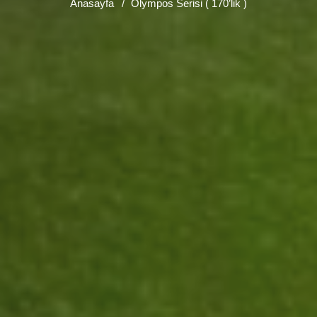
Anasayfa
Olympos Serisi ( 170’lik )